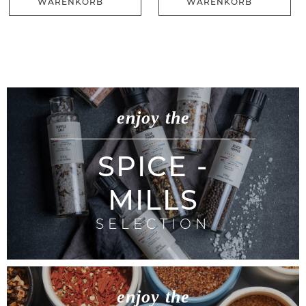
WARENKORB
WARENKORB
enjoy the
SPICE -
MILLS
SELECTION
enjoy the