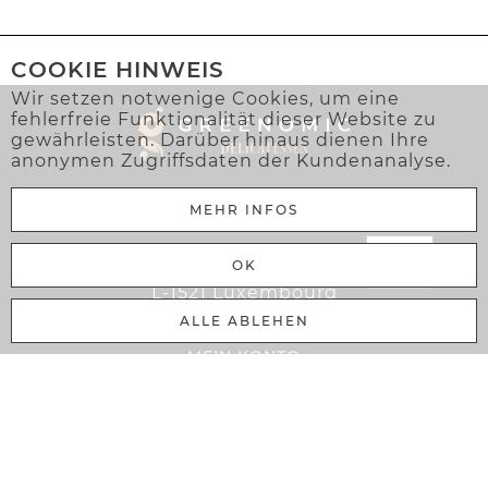
COOKIE HINWEIS
Wir setzen notwenige Cookies, um eine
fehlerfreie Funktionalität dieser Website zu
gewährleisten. Darüber hinaus dienen Ihre
anonymen Zugriffsdaten der Kundenanalyse.
MEHR INFOS
Greenomic Delicatessen Sàrl
OK
106 Rue Adolphe Fischer
L-1521 Luxembourg
ALLE ABLEHEN
MEIN KONTO
Warenkorb
Anmelden
Registrieren
Gewerbekunde
Mein Konto