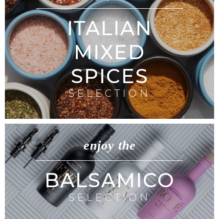
ITALIAN
MIXED
SPICES
SELECTION
enjoy the
BALSAMICO
SELECTION