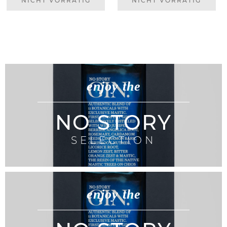
NICHT VORRÄTIG
NICHT VORRÄTIG
enjoy the
NO STORY
SELECTION
enjoy the