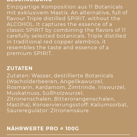
Einzigartige Komposition aus 11 Botanicals
mit exklusivem Mastix. An alternative, full of
flavour Triple distilled SPIRIT, without the
ALCOHOL. It captures the essence of a
classic SPIRIT by combining the flavors of 11
carefully selected botanicals. Triple distilled
in traditional red copper alembics, it
resembles the taste and essence of a
premium SPIRIT.
ZUTATEN
Zutaten: Wasser, destillierte Botanicals
(Wacholderbeeren, Angelikawurzel,
Rosmarin, Kardamom, Zimtrinde, Iriswurzel,
Muskatnuss, Süßholzwurzel,
Zitronenschalen, Bitterorangenschalen,
Mastiha), Konservierungsstoff: Kaliumsorbat,
Säureregulator: Zitronensäure.
NÄHRWERTE PRO ∅ 100G