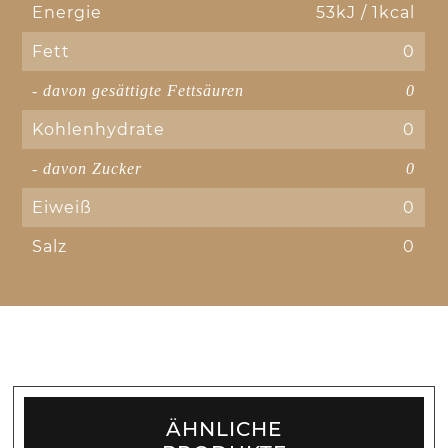
Energie
53kJ / 1kcal
Fett
0
- davon gesättigte Fettsäuren
0
Kohlenhydrate
0
- davon Zucker
0
Eiweiß
0
Salz
0
ÄHNLICHE