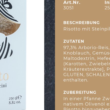
Art.Nr.
In
3051
25
BESCHREIBUNG
Risotto mit Steinpil
ZUTATEN
97,3% Arborio-Reis,
Knoblauch, Gemüseb
Maltodextrin, Hefe
(Karotten, Zwiebel
Kräuterextrakte], 
GLUTEN, SCHALEN
enthalten.
ZUBEREITUNG
In einer Pfanne Zwi
nativem Olivenöl e
Risotto hinzugeben