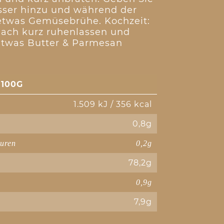
ser hinzu und während der
 etwas Gemüsebrühe. Kochzeit:
nach kurz ruhenlassen und
etwas Butter & Parmesan
100G
1.509 kJ / 356 kcal
0,8g
äuren
0,2g
78,2g
0,9g
7,9g