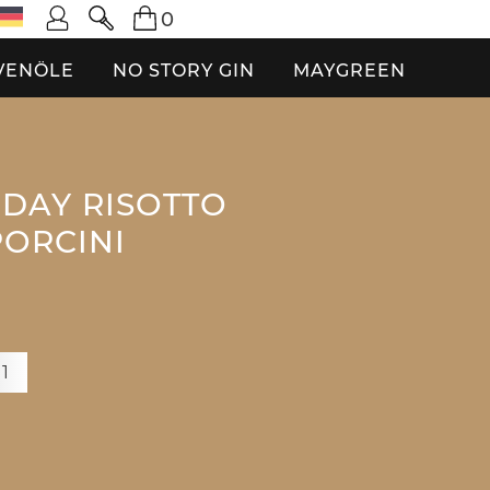
0
VENÖLE
NO STORY GIN
MAYGREEN
DAY RISOTTO
PORCINI
+1