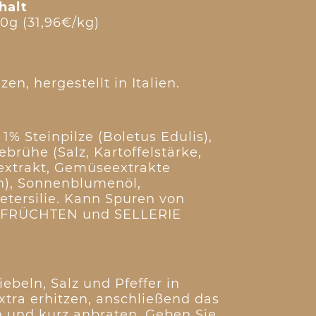
halt
0g (31,96€/kg)
zen, hergestellt in Italien.
 1% Steinpilze (Boletus Edulis),
rühe (Salz, Kartoffelstärke,
extrakt, Gemüseextrakte
n), Sonnenblumenöl,
Petersilie. Kann Spuren von
FRÜCHTEN und SELLERIE
ebeln, Salz und Pfeffer in
xtra erhitzen, anschließend das
 und kurz anbraten. Geben Sie