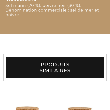
Sel marin (70 %), poivre noir (30 %).
Dénomination commerciale : sel de mer et
poivre
PRODUITS
SIMILAIRES