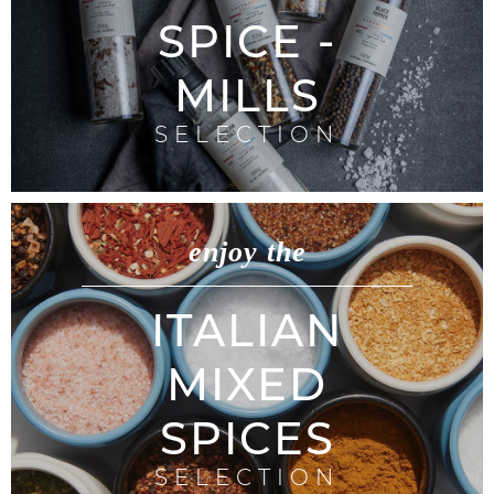
SPICE -
MILLS
SELECTION
enjoy the
ITALIAN
MIXED
SPICES
SELECTION