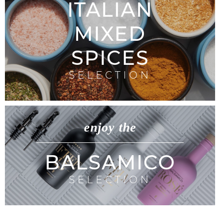
ITALIAN
MIXED
SPICES
SELECTION
enjoy the
BALSAMICO
SELECTION