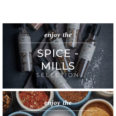
enjoy the
SPICE -
MILLS
SELECTION
enjoy the