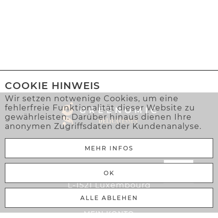
COOKIE HINWEIS
Wir setzen notwenige Cookies, um eine
fehlerfreie Funktionalität dieser Website zu
gewährleisten. Darüber hinaus dienen Ihre
anonymen Zugriffsdaten der Kundenanalyse.
MEHR INFOS
Greenomic Delicatessen Sàrl
OK
106 Rue Adolphe Fischer
L-1521 Luxembourg
ALLE ABLEHEN
MEIN KONTO