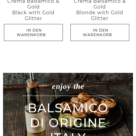
Crema Balsamico &
Crema Balsamico &
Gold
Gold
Black with Gold
Blonde with Gold
Glitter
Glitter
IN DEN
IN DEN
WARENKORB
WARENKORB
enjoy the
BALSAMICO
DI ORIGINE