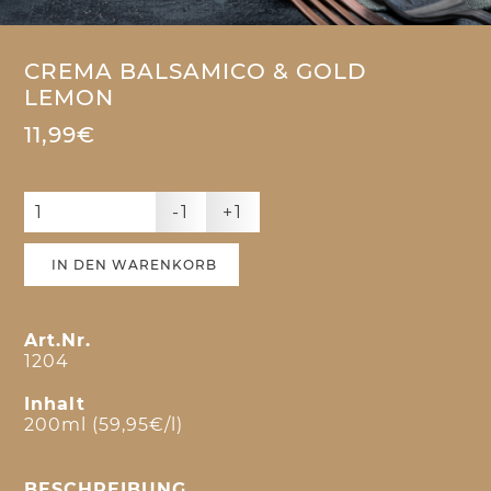
CREMA BALSAMICO & GOLD
LEMON
11,99€
-1
+1
IN DEN WARENKORB
Art.Nr.
1204
Inhalt
200ml (59,95€/l)
BESCHREIBUNG