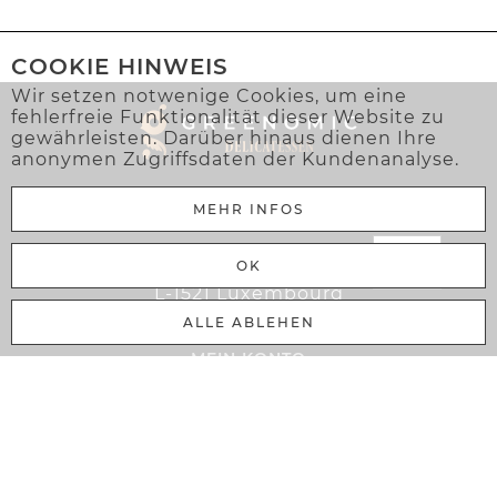
COOKIE HINWEIS
Wir setzen notwenige Cookies, um eine
fehlerfreie Funktionalität dieser Website zu
gewährleisten. Darüber hinaus dienen Ihre
anonymen Zugriffsdaten der Kundenanalyse.
MEHR INFOS
Greenomic Delicatessen Sàrl
OK
106 Rue Adolphe Fischer
L-1521 Luxembourg
ALLE ABLEHEN
MEIN KONTO
Warenkorb
Anmelden
Registrieren
Gewerbekunde
Mein Konto