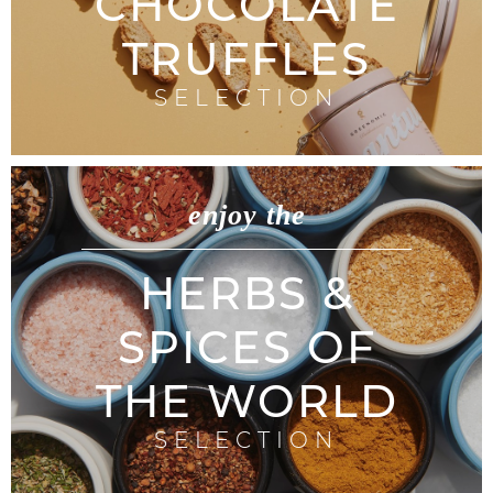
CHOCOLATE
TRUFFLES
SELECTION
enjoy the
HERBS &
SPICES OF
THE WORLD
SELECTION