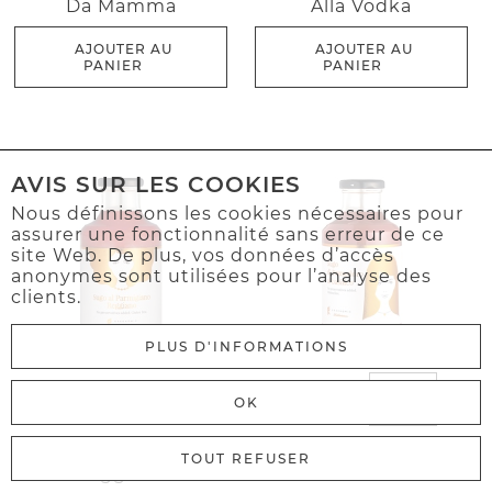
Da Mamma
Alla Vodka
AJOUTER AU
AJOUTER AU
PANIER
PANIER
AVIS SUR LES COOKIES
Nous définissons les cookies nécessaires pour
assurer une fonctionnalité sans erreur de ce
site Web. De plus, vos données d’accès
anonymes sont utilisées pour l’analyse des
clients.
PLUS D'INFORMATIONS
7,99€
6,99€
OK
Parmigiano
Di Pomodoro Al
TOUT REFUSER
Reggiano
Basilico