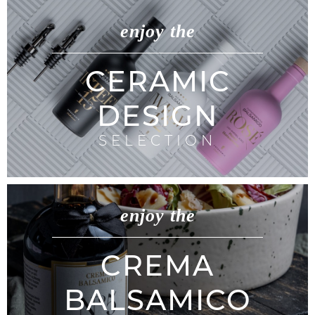
enjoy the
CERAMIC
DESIGN
SELECTION
enjoy the
CREMA
BALSAMICO