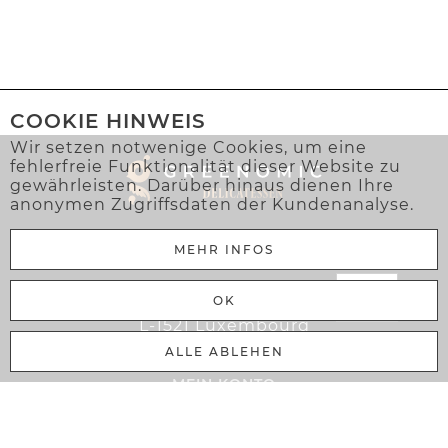
COOKIE HINWEIS
Wir setzen notwenige Cookies, um eine
fehlerfreie Funktionalität dieser Website zu
gewährleisten. Darüber hinaus dienen Ihre
anonymen Zugriffsdaten der Kundenanalyse.
MEHR INFOS
Greenomic Delicatessen Sàrl
OK
106 Rue Adolphe Fischer
L-1521 Luxembourg
ALLE ABLEHEN
MEIN KONTO
Warenkorb
Anmelden