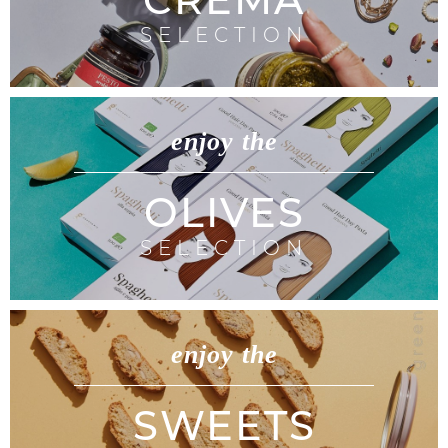
SELECTION
enjoy the
OLIVES
SELECTION
enjoy the
SWEETS