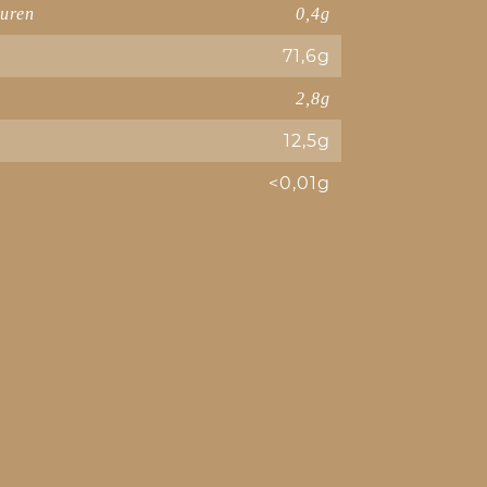
äuren
0,4g
71,6g
2,8g
12,5g
<0,01g