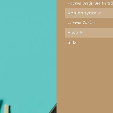
- davon gesättigte Fetts
Kohlenhydrate
- davon Zucker
Eiweiß
Salz