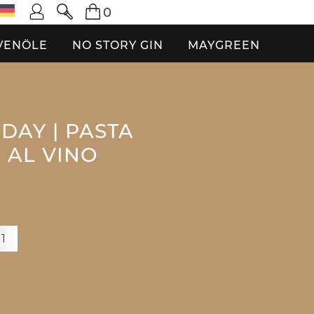
0
VENÖLE
NO STORY GIN
MAYGREEN
DAY | PASTA
 AL VINO
+1