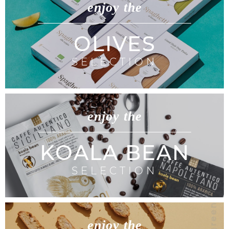
enjoy the
OLIVES
SELECTION
enjoy the
KOALA BEAN
SELECTION
enjoy the