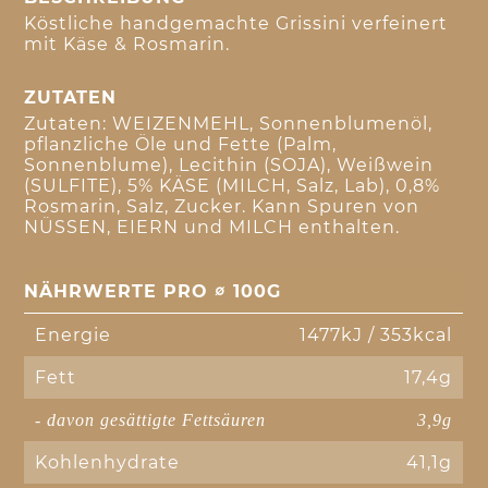
Köstliche handgemachte Grissini verfeinert
mit Käse & Rosmarin.
ZUTATEN
Zutaten: WEIZENMEHL, Sonnenblumenöl,
pflanzliche Öle und Fette (Palm,
Sonnenblume), Lecithin (SOJA), Weißwein
(SULFITE), 5% KÄSE (MILCH, Salz, Lab), 0,8%
Rosmarin, Salz, Zucker. Kann Spuren von
NÜSSEN, EIERN und MILCH enthalten.
NÄHRWERTE PRO ∅ 100G
Energie
1477kJ / 353kcal
Fett
17,4g
- davon gesättigte Fettsäuren
3,9g
Kohlenhydrate
41,1g