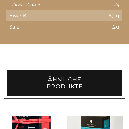
- davon Zucker
2g
Eiweiß
8,2g
Salz
1,2g
ÄHNLICHE
PRODUKTE