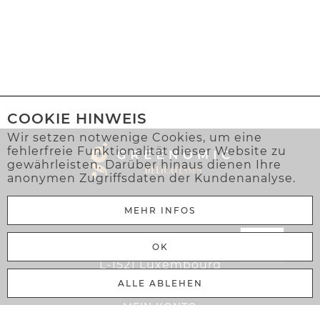
COOKIE HINWEIS
Wir setzen notwenige Cookies, um eine
fehlerfreie Funktionalität dieser Website zu
gewährleisten. Darüber hinaus dienen Ihre
anonymen Zugriffsdaten der Kundenanalyse.
MEHR INFOS
Greenomic Delicatessen Sàrl
OK
106 Rue Adolphe Fischer
L-1521 Luxembourg
ALLE ABLEHEN
MEIN KONTO