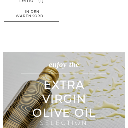
Lemon (1)
IN DEN
WARENKORB
enjoy the
EXTRA
VIRGIN
OLIVE OIL
SELECTION