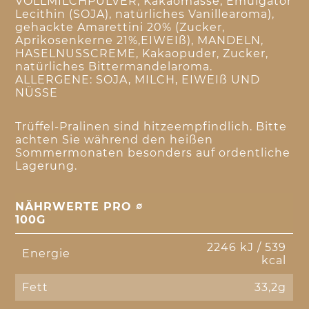
VOLLMILCHPULVER, Kakaomasse, Emulgator
Lecithin (SOJA), natürliches Vanillearoma),
gehackte Amarettini 20% (Zucker,
Aprikosenkerne 21%,EIWEIß), MANDELN,
HASELNUSSCREME, Kakaopuder, Zucker,
natürliches Bittermandelaroma.
ALLERGENE: SOJA, MILCH, EIWEIß UND
NÜSSE
Trüffel-Pralinen sind hitzeempfindlich. Bitte
achten Sie während den heißen
Sommermonaten besonders auf ordentliche
Lagerung.
NÄHRWERTE PRO ∅
100G
2246 kJ / 539
Energie
kcal
Fett
33,2g