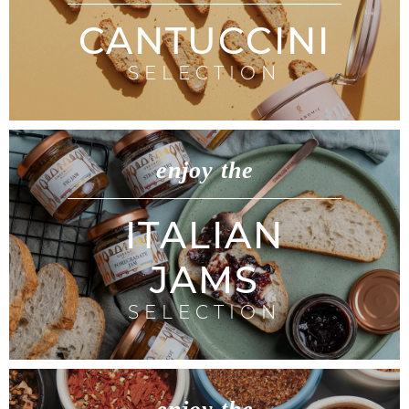
CANTUCCINI
SELECTION
enjoy the
ITALIAN
JAMS
SELECTION