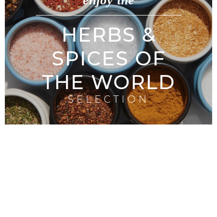
enjoy the
HERBS &
SPICES OF
THE WORLD
SELECTION