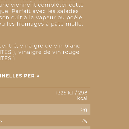
lanc viennent compléter cette
ue. Parfait avec les salades
on cuit à la vapeur ou poêlé,
ou les fromages à pâte molle.
entré, vinaigre de vin blanc
TES ), vinaigre de vin rouge
ITES )
NNELLES PER ∅
1325 kJ / 298
kcal
0g
és
0g