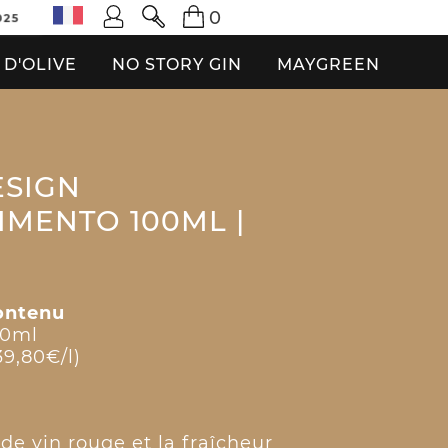
0
025
 D'OLIVE
NO STORY GIN
MAYGREEN
ESIGN
MENTO 100ML |
ontenu
00ml
39,80€/l)
de vin rouge et la fraîcheur