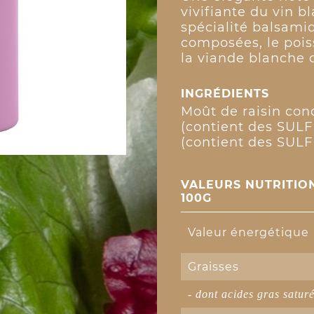
vivifiante du vin b
spécialité balsamiq
composées, le poiss
la viande blanche 
INGRÉDIENTS
Moût de raisin conc
(contient des SULFI
(contient des SULF
VALEURS NUTRITIO
100G
Valeur énergétique
Graisses
- dont acides gras satur