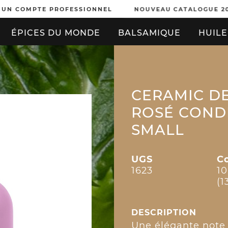
 UN COMPTE PROFESSIONNEL
NOUVEAU CATALOGUE 2
ÉPICES DU MONDE
BALSAMIQUE
HUILE
CERAMIC D
ROSÉ CONDI
SMALL
UGS
C
1623
1
(1
DESCRIPTION
Une élégante note 