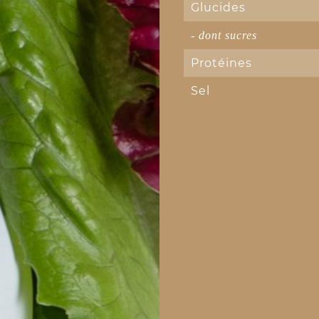
Glucides
- dont sucres
Protéines
Sel