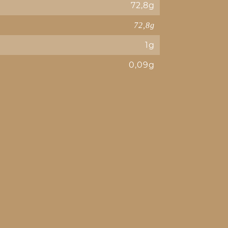
72,8g
72,8g
1g
0,09g