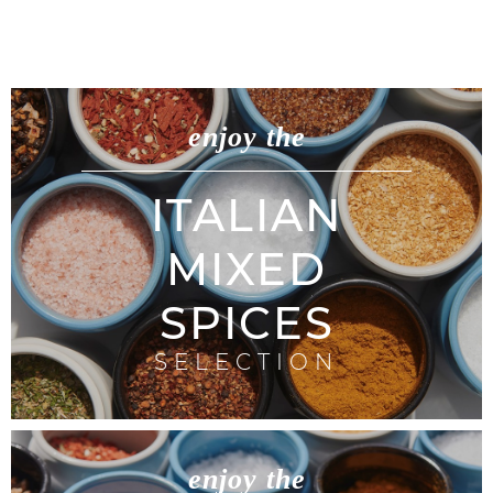
enjoy the
ITALIAN
MIXED
SPICES
SELECTION
enjoy the