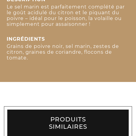
Le sel marin est parfaitement complété par
le goût acidulé du citron et le piquant du
poivre – idéal pour le poisson, la volaille ou
simplement pour assaisonner !
INGRÉDIENTS
Grains de poivre noir, sel marin, zestes de
citron, graines de coriandre, flocons de
tomate.
PRODUITS
SIMILAIRES