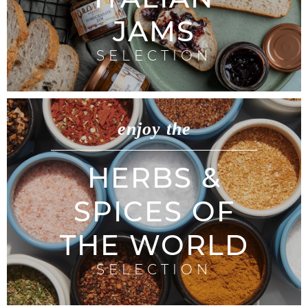
JAMS
SELECTION
enjoy the
HERBS &
SPICES OF
THE WORLD
SELECTION