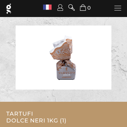
0
TARTUFI
DOLCE NERI 1KG (1)