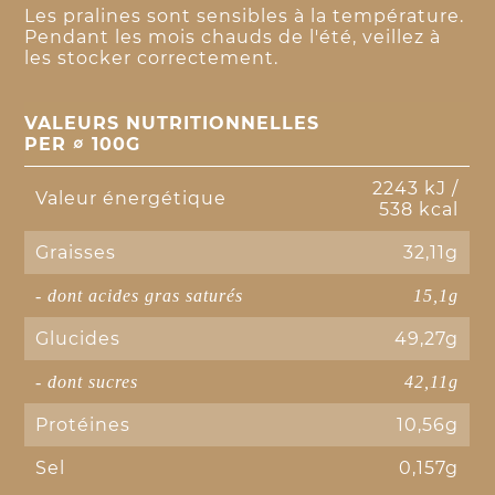
Les pralines sont sensibles à la température.
Pendant les mois chauds de l'été, veillez à
les stocker correctement.
VALEURS NUTRITIONNELLES
PER ∅ 100G
2243 kJ /
Valeur énergétique
538 kcal
Graisses
32,11g
- dont acides gras saturés
15,1g
Glucides
49,27g
- dont sucres
42,11g
Protéines
10,56g
Sel
0,157g