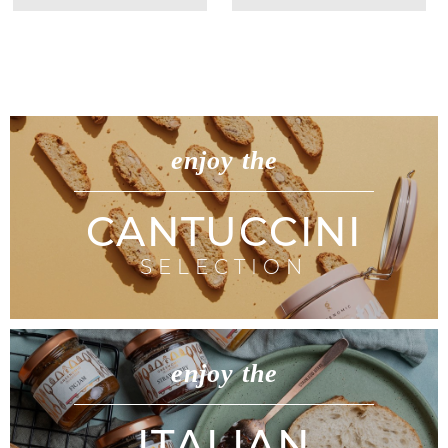
enjoy the
CANTUCCINI
SELECTION
enjoy the
ITALIAN