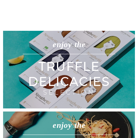
enjoy the
TRUFFLE
DELICACIES
SELECTION
enjoy the