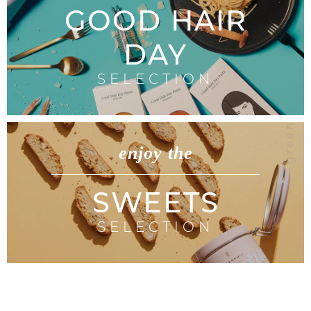
GOOD HAIR
DAY
SELECTION
enjoy the
SWEETS
SELECTION