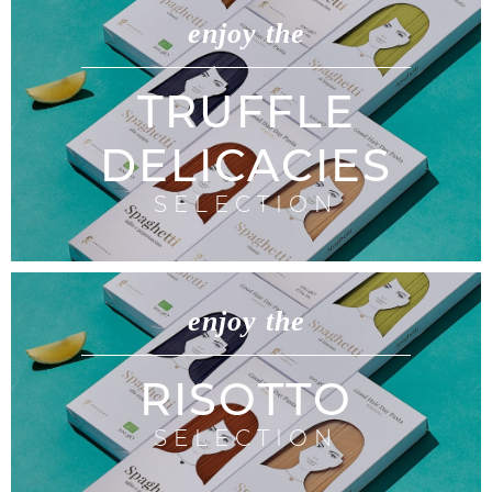
enjoy the
TRUFFLE
DELICACIES
SELECTION
enjoy the
RISOTTO
SELECTION