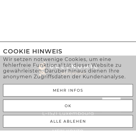
COOKIE HINWEIS
Wir setzen notwenige Cookies, um eine
fehlerfreie Funktionalität dieser Website zu
gewährleisten. Darüber hinaus dienen Ihre
anonymen Zugriffsdaten der Kundenanalyse.
MEHR INFOS
Greenomic Delicatessen Sàrl
OK
106 Rue Adolphe Fischer
L-1521 Luxembourg
ALLE ABLEHEN
MEIN KONTO