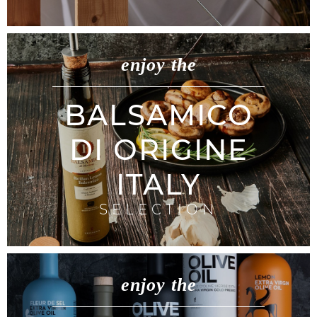
enjoy the
BALSAMICO
DI ORIGINE
ITALY
SELECTION
enjoy the