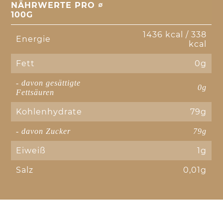
NÄHRWERTE PRO ∅
100G
1436 kcal / 338
Energie
kcal
Fett
0g
- davon gesättigte
0g
Fettsäuren
Kohlenhydrate
79g
- davon Zucker
79g
Eiweiß
1g
Salz
0,01g