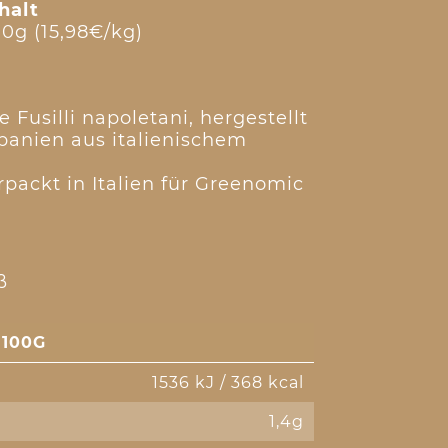
halt
0g (15,98€/kg)
e Fusilli napoletani, hergestellt
panien aus italienischem
rpackt in Italien für Greenomic
ß
100G
1536 kJ / 368 kcal
1,4g