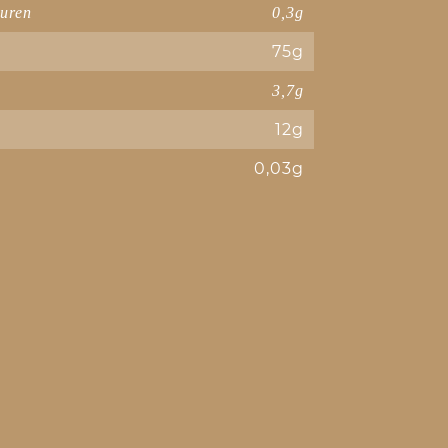
äuren
0,3g
75g
3,7g
12g
0,03g