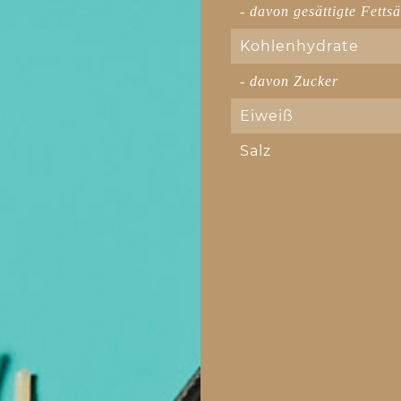
- davon gesättigte Fetts
Kohlenhydrate
- davon Zucker
Eiweiß
Salz