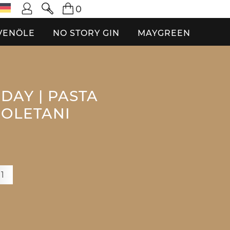
0
VENÖLE
NO STORY GIN
MAYGREEN
DAY | PASTA
POLETANI
+1