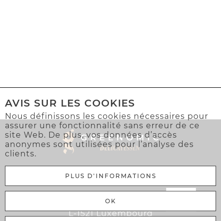
AVIS SUR LES COOKIES
Nous définissons les cookies nécessaires pour
assurer une fonctionnalité sans erreur de ce
site Web. De plus, vos données d’accès
anonymes sont utilisées pour l’analyse des
clients.
PLUS D'INFORMATIONS
Greenomic Delicatessen Sàrl
OK
106 Rue Adolphe Fischer
L-1521 Luxembourg