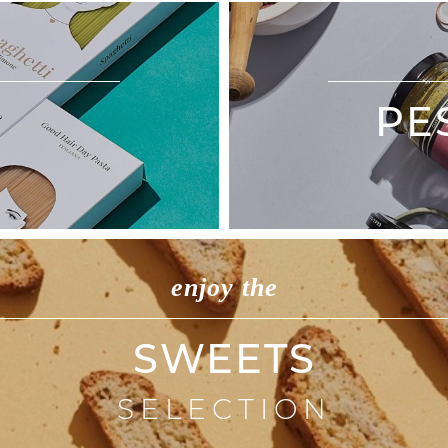
PE
enjoy the
SWEETS
SELECTION