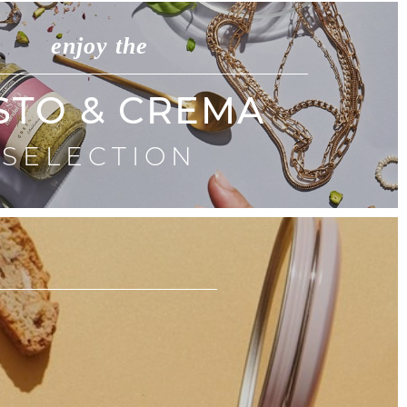
enjoy the
STO & CREMA
SELECTION