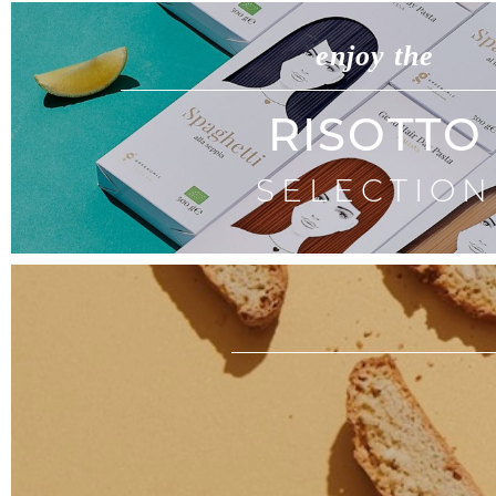
enjoy the
RISOTTO
SELECTION