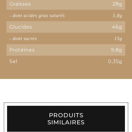
Graisses
28g
- dont acides gras saturés
5,8g
Glucides
46g
- dont sucres
15g
Protéines
9,8g
Sel
0,35g
PRODUITS
SIMILAIRES