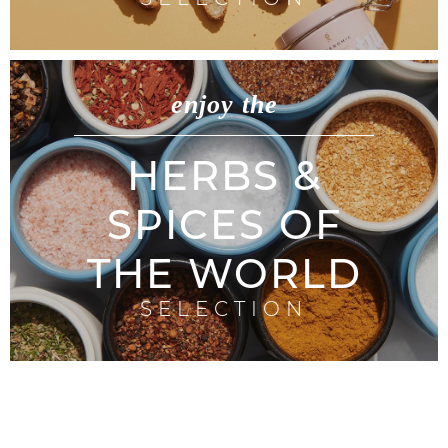
enjoy the
HERBS &
SPICES OF
THE WORLD
SELECTION