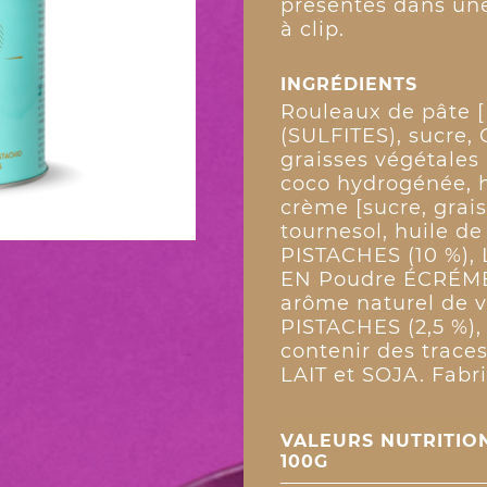
présentés dans un
à clip.
INGRÉDIENTS
Rouleaux de pâte [
(SULFITES), sucre, 
graisses végétales 
coco hydrogénée, h
crème [sucre, grais
tournesol, huile d
PISTACHES (10 %), 
EN Poudre ÉCRÉMÉ, 
arôme naturel de 
PISTACHES (2,5 %),
contenir des trac
LAIT et SOJA. Fabri
VALEURS NUTRITIO
100G