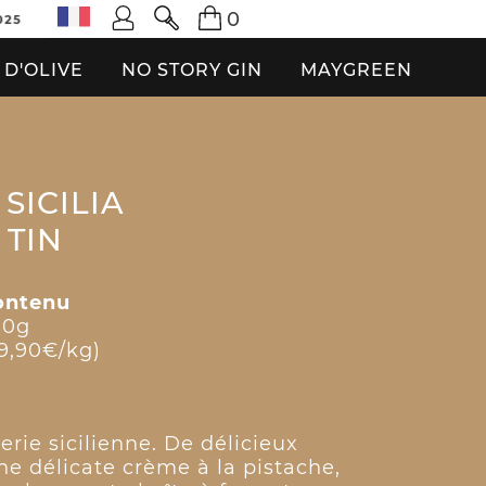
0
025
 D'OLIVE
NO STORY GIN
MAYGREEN
SICILIA
 TIN
ontenu
00g
9,90€/kg)
erie sicilienne. De délicieux
ne délicate crème à la pistache,