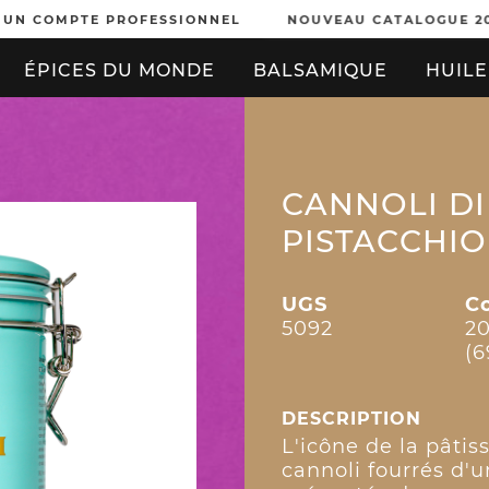
 UN COMPTE PROFESSIONNEL
NOUVEAU CATALOGUE 2
ÉPICES DU MONDE
BALSAMIQUE
HUILE
CANNOLI DI 
PISTACCHIO
UGS
C
5092
2
(6
DESCRIPTION
L'icône de la pâtiss
cannoli fourrés d'u