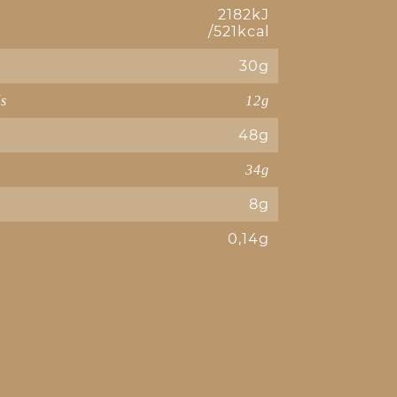
2182kJ
/521kcal
30g
és
12g
48g
34g
8g
0,14g