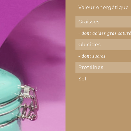
Valeur énergétique
Graisses
- dont acides gras satur
Glucides
- dont sucres
Protéines
Sel