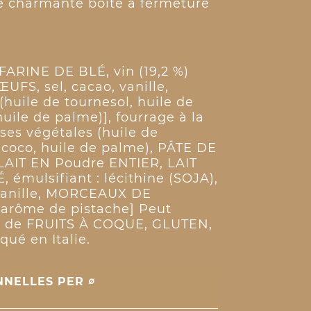
e charmante boîte à fermeture
FARINE DE BLÉ, vin (19,2 %)
ŒUFS, sel, cacao, vanille,
(huile de tournesol, huile de
uile de palme)], fourrage à la
ses végétales (huile de
e coco, huile de palme), PÂTE DE
LAIT EN Poudre ENTIER, LAIT
émulsifiant : lécithine (SOJA),
vanille, MORCEAUX DE
 arôme de pistache] Peut
es de FRUITS À COQUE, GLUTEN,
qué en Italie.
NNELLES PER ∅