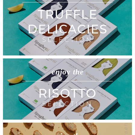
TRUFFLE
DELICACIES
SELECTION
enjoy the
RISOTTO
SELECTION