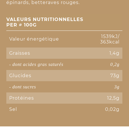
épinards, betteraves rouges.
VALEURS NUTRITIONNELLES
PER ∅ 100G
1539kJ/
Valeur énergétique
363kcal
Graisses
1,4g
- dont acides gras saturés
0,2g
Glucides
73g
- dont sucres
3g
Protéines
12,5g
Sel
0,02g