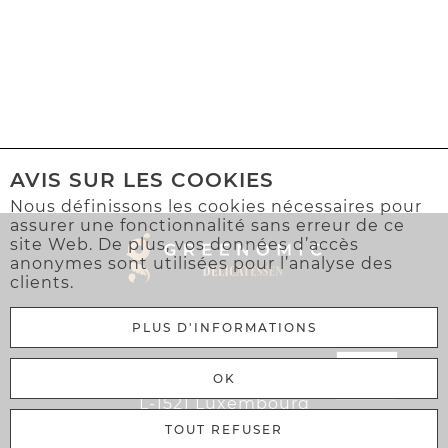
AVIS SUR LES COOKIES
Nous définissons les cookies nécessaires pour
assurer une fonctionnalité sans erreur de ce
site Web. De plus, vos données d’accès
anonymes sont utilisées pour l’analyse des
clients.
PLUS D'INFORMATIONS
Greenomic Delicatessen Sàrl
OK
106 Rue Adolphe Fischer
L-1521 Luxembourg
TOUT REFUSER