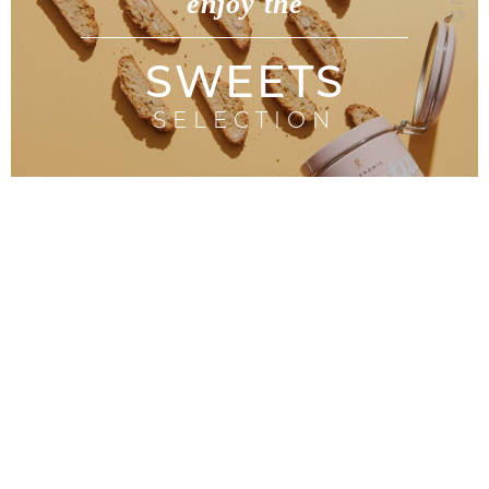
enjoy the
SWEETS
SELECTION