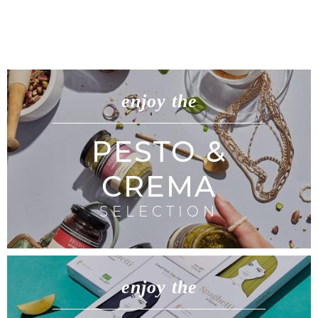
enjoy the
PESTO &
CREMA
SELECTION
enjoy the