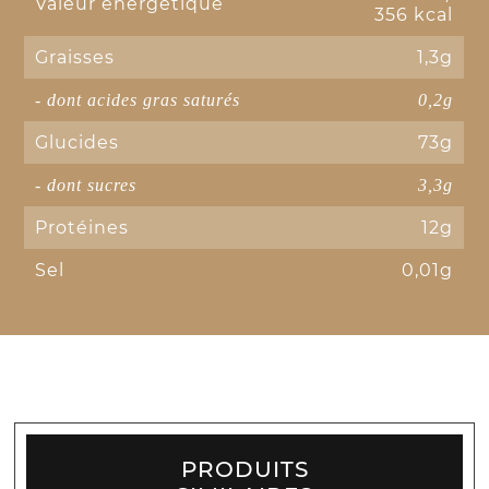
Valeur énergétique
356 kcal
Graisses
1,3g
- dont acides gras saturés
0,2g
Glucides
73g
- dont sucres
3,3g
Protéines
12g
Sel
0,01g
PRODUITS