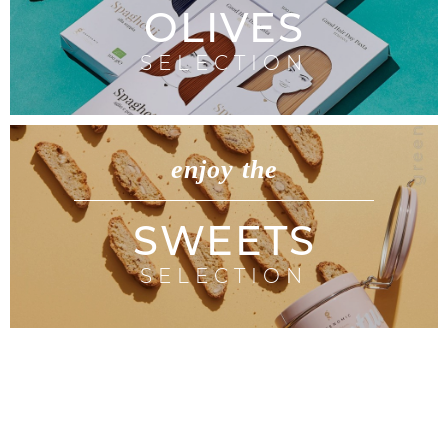
OLIVES
SELECTION
enjoy the
SWEETS
SELECTION